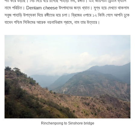
পত করে উড়ছে। নিচ দিয়ে বয়ে চলেছে পাহাড়ী নদী, রঙ্গীত। এই জায়গাটা ডেন্টাম ভ্যালি
নামে পরিচিত। Dentam cheese উৎপাদনের জন্য খ্যাত। মুগ্ধ হয়ে দেখতে থাকলাম
সবুজ পাহাড়ি উপত্যকা দিয়ে রঙ্গীতের বয়ে চলা। ব্রিজের ওপারে ১২ কিমি গেলে আপনি ঢুকে
যাবেন পশ্চিম সিকিমের আরেক নয়নাভিরাম গ্রামে, নাম তার উত্তরে।
Rinchenpong to Sinshore bridge