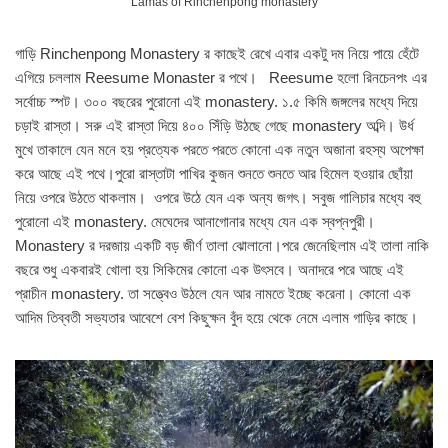
Lamas of Rinchenpong monastery
গাড়ি Rinchenpong Monastery র কাছেই রেখে এবার একটু দম নিয়ে পায়ে হেঁটে
এগিয়ে চললাম Reesume Monaster র পথে। Reesume হলো রিনচেনপং এর
সর্বোচ্চ স্পট। ৩০০ বছরের পুরোনো এই monastery. ১.৫ কিমি জঙ্গলের মধ্যে দিয়ে
চড়াই রাস্তা। সরু এই রাস্তা দিয়ে ৪০০ সিঁড়ি উঠছে গেছে monastery অব্দি। উর্ধ
মুখে তাকালে যেন মনে হয় প্রত্যেক পরতে পরতে কোনো এক নতুন অজানা রহস্য অপেক্ষা
করে আছে এই পথে।পুরো রাস্তাটা পাখির কুজন শুনতে শুনতে আর হিমেল হওয়ার ছোঁয়া
নিয়ে ওপরে উঠতে থাকলাম। ওপরে উঠে যেন এক অন্য জগৎ। সবুজ গালিচার মধ্যে বহু
পুরোনো এই monastery. মেঘেদের আনাগোনার মধ্যে যেন এক স্বপ্নপুরী।
Monastery র দরজায় একটি বড় জীর্ণ তালা ঝোলানো।পরে জেনেছিলাম এই তালা নাকি
বছরে শুধু একবারই খোলা হয় সিকিমের কোনো এক উৎসবে। অনাদরে পরে আছে এই
প্রাচীন monastery. তা সত্ত্বেও উঠলে যেন আর নামতে ইচ্ছে করেনা। কোনো এক
আদিম তিব্বতী সভ্যতার আবেশে বেশ কিছুক্ষন বুঁদ হয়ে থেকে নেমে এলাম গাড়ির কাছে।