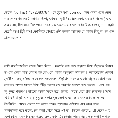
হোটেল Norlha ( 7872980787 ) তে ঢুকে যখন corridor দিয়ে একটি ছোট্ট মেয়ে
আমাকে আমার রুম টা দেখিয়ে দিলো, তখনও বুঝিনি যে রিনচেনপং এর মার্চ মাসের ঠান্ডাও
আমার হাড় হিম করে দিতে পারে। ঘরে ঢুকে দেখলাম সব বেশ পরিপাটি করে গোছানো। ছোট্ট
মেয়েটি আধা হিন্দি আধা নেপালিতে বোঝাতে চেষ্টা করলো আমাকে যে আমার কিছু লাগলে যেন
তাকে ডেকে নি।
আমি সম্মতি জানিয়ে তাকে বিদায় দিলাম। দরজাটা বন্ধ করে বারান্দায় গিয়ে দাঁড়াতেই হিমেল
হাওয়ায় ভেসে আসা ধোঁয়ার মত মেঘগুলো আমায় অভ্যর্থনা জানালো। আতিথেয়তার কোনো
ত্রুটি না রেখে, তাঁদের মধ্যে বেশ কয়েকজন নির্দ্বিধায় দেখলাম আমার বারান্দার খোলা দরজা
আর তার পাশের জানালা দিয়ে দিব্যি আমার ঘরে অনাবিল প্রবেশ করে চলেছে। বেশ এক
স্বপ্নময় পরিবেশ। বাইরের আলো ফিকে হয়ে এসেছে, কালো মেঘে ঢাকা চারিদিক। ঝিরি
ঝিরি বৃষ্টি ঝড়েই চলেছে। সুদূরের পাহাড় শৃঙ্গ গুলো আবছা ভাবে জানান দিচ্ছে তাদের
উপস্থিতি। মেঘের ভেলাগুলো আমায় তাদের প্রত্যেক ছোঁয়াতে যেন কানে কানে
ফিসফিসিয়ে বলে যাচ্ছে, চল যাবো তোকে নিয়ে ওই দূর পাহাড়ের কোলে….!! মেঘের এই
ভেলা থেকে অকস্মাৎ নেমে পড়তে হলো, যখন টের পেলাম আমার প্রায় দাঁত কপাটি লাগছে