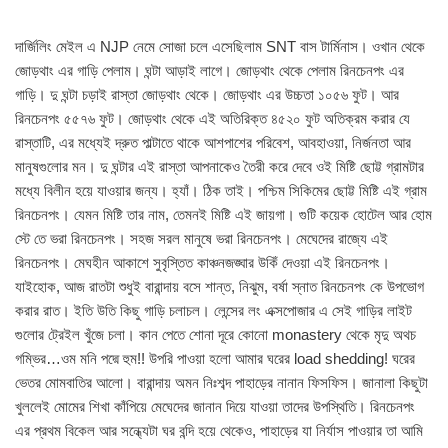
দার্জিলিং মেইল এ NJP নেমে সোজা চলে এসেছিলাম SNT বাস টার্মিনাস। ওখান থেকে
জোড়থাং এর গাড়ি পেলাম। ঘন্টা আড়াই লাগে। জোড়থাং থেকে পেলাম রিনচেনপং এর
গাড়ি। দু ঘন্টা চড়াই রাস্তা জোড়থাং থেকে। জোড়থাং এর উচ্চতা ১০৫৬ ফুট। আর
রিনচেনপং ৫৫৭৬ ফুট। জোড়থাং থেকে এই অতিরিক্ত ৪৫২০ ফুট অতিক্রম করার যে
রাস্তাটি, এর মধ্যেই দ্রুত পাল্টাতে থাকে আশপাশের পরিবেশ, আবহাওয়া, নির্জনতা আর
মানুষগুলোর মন। দু ঘন্টার এই রাস্তা আপনাকেও তৈরী করে দেবে ওই মিষ্টি ছোট্ট গ্রামটার
মধ্যে বিলীন হয়ে যাওয়ার জন্য। হ্যাঁ। ঠিক তাই। পশ্চিম সিকিমের ছোট্ট মিষ্টি এই গ্রাম
রিনচেনপং। যেমন মিষ্টি তার নাম, তেমনই মিষ্টি এই জায়গা। গুটি কয়েক হোটেল আর হোম
স্টে তে ভরা রিনচেনপং। সহজ সরল মানুষে ভরা রিনচেনপং। মেঘেদের রাজ্যে এই
রিনচেনপং। মেঘহীন আকাশে সুবৃস্তিত কাঞ্চনজঙ্ঘার উকিঁ দেওয়া এই রিনচেনপং।
যাইহোক, আজ রাতটা শুধুই বারান্দায় বসে শান্ত, নিঝুম, বর্ষা স্নাত রিনচেনপং কে উপভোগ
করার রাত। ইতি উতি কিছু গাড়ি চলাচল। লেন্সের লং এক্সপোজার এ সেই গাড়ির লাইট
গুলোর ট্রেইল খুঁজে চলা। কান পেতে শোনা দূরে কোনো monastery থেকে মৃদু অথচ
গম্ভির…ওম মনি পদ্মে হুম!! উপরি পাওয়া হলো আমার ঘরের load shedding! ঘরের
ভেতর মোমবাতির আলো। বারান্দায় অমন নিঃশব্দ পাহাড়ের নানান ফিসফিস। জানালা কিছুটা
খুললেই মোমের শিখা কাঁপিয়ে মেঘেদের জানান দিয়ে যাওয়া তাদের উপস্থিতি। রিনচেনপং
এর প্রথম বিকেল আর সন্ধ্যেটা ঘর বন্দি হয়ে থেকেও, পাহাড়ের যা নির্যাস পাওয়ার তা আমি