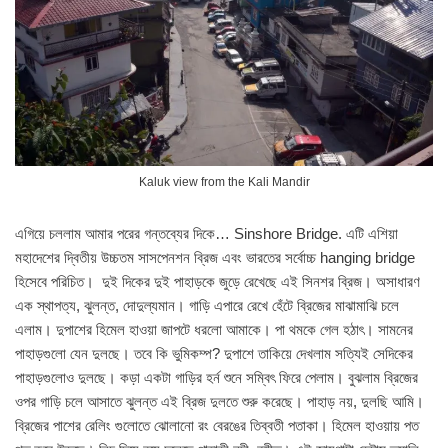
Kaluk view from the Kali Mandir
এগিয়ে চললাম আমার পরের গন্তব্যের দিকে… Sinshore Bridge. এটি এশিয়া
মহাদেশের দ্বিতীয় উচ্চতম সাসপেনশন ব্রিজ এবং ভারতের সর্বোচ্চ hanging bridge
হিসেবে পরিচিত। দুই দিকের দুই পাহাড়কে জুড়ে রেখেছে এই সিনশর ব্রিজ। অসাধারণ
এক স্থাপত্য, ঝুলন্ত, দোদুল্যমান। গাড়ি এপারে রেখে হেঁটে ব্রিজের মাঝামাঝি চলে
এলাম। দুপাশের হিমেল হাওয়া জাপটে ধরলো আমাকে। পা থমকে গেল হঠাৎ। সামনের
পাহাড়গুলো যেন দুলছে। তবে কি ভুমিকম্প? দুপাশে তাকিয়ে দেখলাম সত্যিই সেদিকের
পাহাড়গুলোও দুলছে। কড়া একটা গাড়ির হর্ন শুনে সম্বিৎ ফিরে পেলাম। বুঝলাম ব্রিজের
ওপর গাড়ি চলে আসাতে ঝুলন্ত এই ব্রিজ দুলতে শুরু করেছে। পাহাড় নয়, দুলছি আমি।
ব্রিজের পাশের রেলিং গুলোতে ঝোলানো রং বেরঙের তিব্বতী পতাকা। হিমেল হাওয়ায় পত