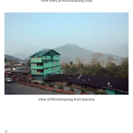
Pine trees at Rinchenpong road
View of Rinchenpong from balcony
২: