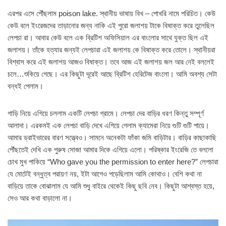
এরপর এসে পৌঁছলাম poison lake. স্থানীয় ভাষায় বিখ – পোখরি নামে পরিচিত। কেউ
কেউ বলে ইংরেজদের তাড়ানোর জন্য নাকি এই পুরো জলাশয় টাকে বিষাক্ত করে তুলেছিল
লেপচা রা। আবার কেউ বলে এক ব্রিটিশ অফিসিয়াল এর বাংলোর সাথে যুক্ত ছিল এই
জলাশয়। তাঁকে হত্যার জন্যই লেপচারা এই জলাশয় কে বিষাক্ত করে তোলে। স্থানীয়রা
বিশ্বাস করে এই জলাশয় আজও বিষাক্ত। তবে আজ এই জলাশয় জল আর নেই বললেই
চলে…শুকিয়ে গেছে। এর কিছুটা দূরেই আছে ব্রিটিশ হেরিটেজ বাংলো। আমি অবশ্য সেটা
বন্ধই পেলাম।
গাড়ি নিয়ে এগিয়ে চললাম একটি লেপচা গ্রামে। লেপচা দের বাড়ির ধরণ কিন্তু সম্পূর্ণ
আলাদা। এরকমই এক লেপচা বাড়ি দেখে এগিয়ে গেলাম ক্যামেরা নিয়ে গুটি গুটি পায়ে।
আমার ড্রাইভারের বারণ সত্ত্বেও। সামনে অনেকটা ফাঁকা জমি বাড়িটার। বাড়ির কাছাকাছি
পৌঁছতেই দেখি এক পুরুষ সোজা আমার দিকে এগিয়ে এলো। পরিষ্কার ইংরেজি তে বললো
চোখ মুখ পাকিয়ে “Who gave you the permission to enter here?” লেপচারা
যে মোটেই বন্ধুত্ব পরায়ণ নয়, ইটা আগেও পড়েছিলাম আমি কোথাও। বেশি কথা না
বাড়িয়ে তাকে বোঝালাম যে আমি শুধু বাইরে থেকেই কিছু ছবি নেব। কিছুটা আশ্বস্ত হয়ে,
সেও আর কথা বাড়ালো না।