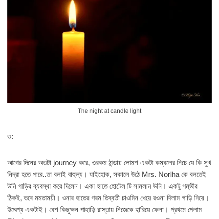
The night at candle light
৩:
আগের দিনের অতটা journey করে, ওরকম ঠান্ডায় লোমশ একটা কম্বলের নিচে যে কি সুখ
নিদ্রা হতে পারে..তা বলাই বাহুল্য। যাইহোক, সকালে উঠে Mrs. Norlha কে বলতেই
উনি গাড়ির ব্যবস্থা করে দিলেন। একা হাতে হোটেল টি সামলান উনি। একটু গম্ভীর
ঠিকই, তবে মমতাময়ী। ওনার হাতের গরম তিব্বতী চাওমিন খেয়ে রওনা দিলাম গাড়ি নিয়ে।
উদ্দেশ্য একটাই। বেশ কিছুক্ষন পাহাড়ি রাস্তায় নিজেকে হারিয়ে ফেলা। প্রথমে গেলাম