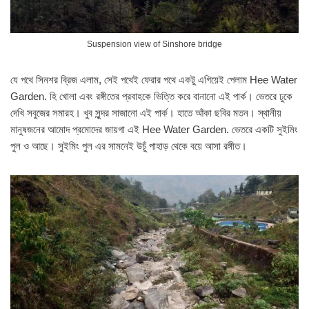
Suspension view of Sinshore bridge
যে পথে সিনশর ব্রিজ এলাম, সেই পথেই ফেরার পথে একটু এগিয়েই পেলাম Hee Water
Garden. হি খোলা এবং রঙ্গীতের প্রবাহকে ভিত্তি করে বানানো এই পার্ক। ভেতরে ঢুকে
দেখি সবুজের সমারহ। খুব সুন্দর সাজানো এই পার্ক। হাতে আঁকা ছবির মতন। স্থানীয়
মানুষজনের আমোদ প্রমোদের জায়গা এই Hee Water Garden. ভেতরে একটি সুইমিং
পুল ও আছে। সুইমিং পুল এর সামনেই উচুঁ পাহাড় থেকে বয়ে আসা রঙ্গীত।