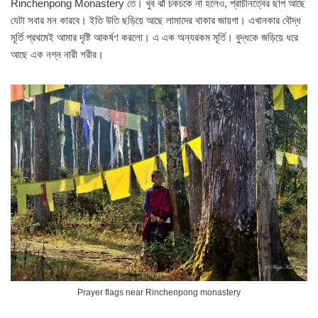
Rinchenpong Monastery তে। খুব ঝাঁ চকচকে না হলেও, প্রাচীনত্বের ছাপ আছে
যেটা সবার মন কারবে। ইতি উতি ছড়িয়ে আছে লামাদের থাকার জায়গা। এখানকার বৌদ্ধ
মূর্তি প্রথমেই আমার দৃষ্টি আকর্ষণ করলো। এ এক অন্যরকম মূর্তি। বুদ্ধকে জড়িয়ে ধরে
আছে এক নগ্ন নারী শরীর।
Prayer flags near Rinchenpong monastery