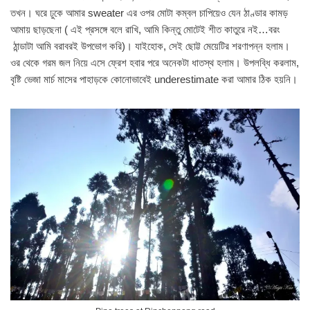
তখন। ঘরে ঢুকে আমার sweater এর ওপর মোটা কম্বল চাপিয়েও যেন ঠাণ্ডার কামড়
আমায় ছাড়ছেনা ( এই প্রসঙ্গে বলে রাখি, আমি কিন্তু মোটেই শীত কাতুরে নই…বরং
ঠান্ডাটা আমি বরাবরই উপভোগ করি)। যাইহোক, সেই ছোট্ট মেয়েটির শরণাপন্ন হলাম।
ওর থেকে গরম জল নিয়ে এসে ফ্রেশ হবার পরে অনেকটা ধাতস্থ হলাম। উপলব্ধি করলাম,
বৃষ্টি ভেজা মার্চ মাসের পাহাড়কে কোনোভাবেই underestimate করা আমার ঠিক হয়নি।