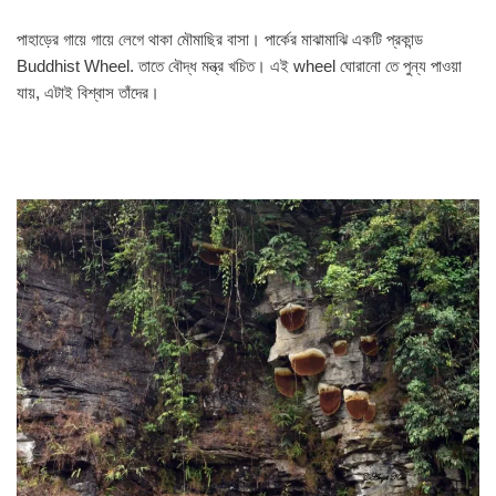
পাহাড়ের গায়ে গায়ে লেগে থাকা মৌমাছির বাসা। পার্কের মাঝামাঝি একটি প্রকান্ড
Buddhist Wheel. তাতে বৌদ্ধ মন্ত্র খচিত। এই wheel ঘোরানো তে পুন্য পাওয়া
যায়, এটাই বিশ্বাস তাঁদের।