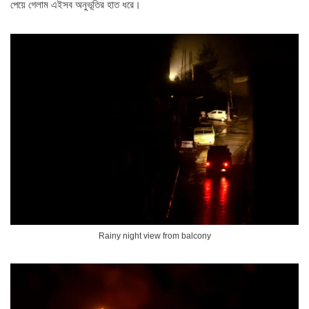
পেয়ে গেলাম এইসব অনুভূতির হাত ধরে।
Rainy night view from balcony