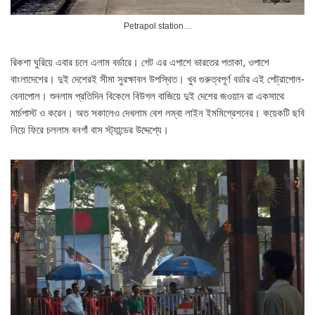
Petrapol station…
রিকশা ঘুরিয়ে এবার চলে এলাম বর্ডারে। গেট এর এপাশে ভারতের পতাকা, ওপাশে
বাংলাদেশের। দুই দেশেরই সীমা সুরক্ষাবল উপস্থিত। খুব গুরুত্বপূর্ণ বর্ডার এই পেট্রাপোল-
বেনাপোল। শুনলাম প্রতিদিন বিকেলে বিউগল বাজিয়ে দুই দেশের জওয়ান রা একসাথে
মার্চপাস্ট ও করেন। অত সকালেও দেখলাম বেশ লম্বা লাইন ইমমিগ্রেশনের। কয়েকটি ছবি
নিয়ে ফিরে চললাম বনগাঁ বাস স্ট্যান্ডের উদ্দেশ্যে।