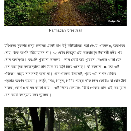
Parmadan forest trail
হরিণদের সুরক্ষার জন্য জঙ্গলের একটা ভাগ উচুঁ কাঁটাতারের বেড়া দেওয়া থাকলেও, অরণ্যের
মোহ থেকে আপনি বন্চিত হবেন না। ৯২ হেক্টর বিস্তৃত এই অভয়ারণ্য ইছামতী নদীর পার
ঘেঁষে অবস্থিত। ঘরগুলি পুরোনো আদলের। লাল মেঝে আর পুরোনো দেওয়াল গুলো যেন
যেন অরণ্যের স্যাতস্যাতে ভাব টাকে ঘর অব্দি নিয়ে এসেছে। ঝাঁ চকচকে ac রুম এই
পরিবেশে সত্যি মানানসই হতো না। রোদ থাকতে থাকতেই, প্রায় ৩টা নাগাদ বেরিয়ে
পড়লাম অরণ্য ভ্রমণে। অর্জুন, শিশু, শিমুল, শিশির গাছের ফাঁক দিয়ে কোথাও বা রোদ উকিঁ
মারছে, কোথাও বা ঘন কালো ছায়া। এই দিনের বেলাতেও ঝিঁঝি পোকার ডাক এই অরণ্যকে
যেন আরো রহস্যময় করে তুলেছে।