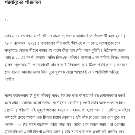
পরমানন্দের পারমাদন
১:
ভোর ৬.১৫ তে যখন বনগাঁ স্টেশনে নামলাম, তখনও আমার দাঁতে দাঁতকপাটি বন্ধ হয়নি।
২৪ এ নভেম্বর, ২০১৫। কলকাতার শীত যতই ক্ষীণ হোক না কেন, নভেম্বরের শেষ
সপ্তাহের ভোরের শীতের কামড় যে এতটা তীক্ষ্ণ হবে সেটা আগে বুঝিনি। উল্টোডাঙ্গা থেকে
ভোর ৪.২২ এর বনগাঁ লোকাল সেদিন ছিল বেশ ফাঁকা। জানালা গুলো নামিয়ে দিয়েও আমার
হালকা পুলোভার টা কোনোভাবেই তার কাজ টা ঠিকমতো করে উঠতে পারছিল না। কনকনে
ঠান্ডা হাওয়া কামরার দরজা দিয়ে ঢুকে ঘুরপাক খেয়ে আমাকেই যেন আষ্টেপিষ্টে জড়িয়ে
ধরছিল।
সঙ্গের ব্যাকপ্যাক টা বুকে আঁকড়ে ধরেও ঠক ঠক করে কাঁপতে কাঁপতে কোনোরকমে বনগাঁ
এসে নামি। ভোরের আলো তখনও স্বমহিমায় ফোটেনি। প্লাটফর্মের আলোগুলো তখনও
নেভেনি। শরীর টা এই মুহূর্তে ধাতস্থ করতে যা দরকার, তা হলো গরম চা। স্টেশনের বাইরে
আসতেই চোখে পড়লো এক চিলতে চায়ের দোকান। দুই ভাঁড় চা খেয়ে তবে যেন বুকে বল
পেলাম। ১১ টার আগে পারমাদন পৌঁছে লাভ নেই, হাতে এখন অঢেল সময়। চা ওয়ালার
হাঁকাহাকি তে একটি রিকশা এগিয়ে আসে। তার সাথে কথা বলে একটা রুট প্ল্যানিং করে