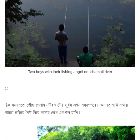
Two boys with their fishing angel on Ichamati river
৫:
ঠিক সময়মতো পৌঁছে গেলাম নদীর ঘাটে। সূর্য্য এখন মধ্যগগনে। অনন্ত মাঝি মাথায়
গামছা জড়িয়ে বৈঠা নিয়ে আমায় দেখে একগাল হাসি।