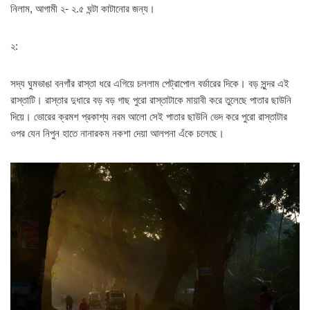
নিলাম, আগামী ২- ২.৫ ঘন্টা কাটানোর জন্য।
২:
সদ্য ঘুমভাঙা বনগাঁর রাস্তা ধরে এগিয়ে চললাম পেট্রাপোল বর্ডারের দিকে। বড় সুন্দর এই
রাস্তাটি। রাস্তার দুধারে বড় বড় গাছ পুরো রাস্তাটাকে মায়াবী করে তুলেছে পাতার ছাউনি
দিয়ে। ভোরের ক্রমশ প্রকাশ্য নরম আলো সেই পাতার ছাউনি ভেদ করে পুরো রাস্তাটার
ওপর যেন নিপুন হাতে নানারকম নকশা দেয়া আলপনা এঁকে চলেছে।