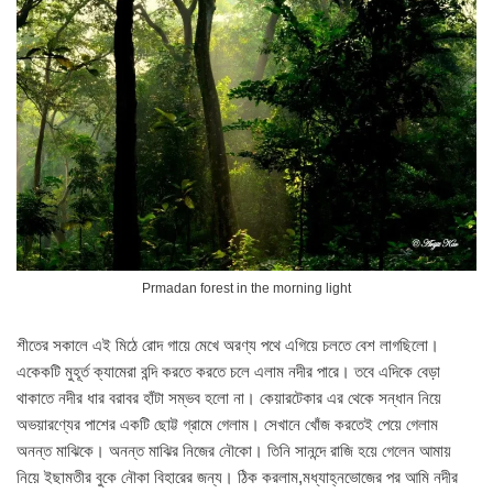
Prmadan forest in the morning light
শীতের সকালে এই মিঠে রোদ গায়ে মেখে অরণ্য পথে এগিয়ে চলতে বেশ লাগছিলো।
একেকটি মুহূর্ত ক্যামেরা বন্দি করতে করতে চলে এলাম নদীর পারে। তবে এদিকে বেড়া
থাকাতে নদীর ধার বরাবর হাঁটা সম্ভব হলো না। কেয়ারটেকার এর থেকে সন্ধান নিয়ে
অভয়ারণ্যের পাশের একটি ছোট্ট গ্রামে গেলাম। সেখানে খোঁজ করতেই পেয়ে গেলাম
অনন্ত মাঝিকে। অনন্ত মাঝির নিজের নৌকো। তিনি সানন্দে রাজি হয়ে গেলেন আমায়
নিয়ে ইছামতীর বুকে নৌকা বিহারের জন্য। ঠিক করলাম,মধ্যাহ্নভোজের পর আমি নদীর