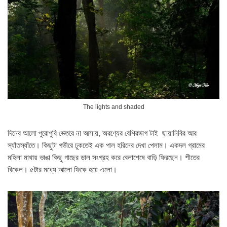
The lights and shaded
দিনের আলো পুরোপুরি ভেতরে না আসায়, অরণ্যের বেশিরভাগ টাই ছায়ানিবির আর
স্যাঁতস্যাঁতে। কিছুটা গভীরে ঢুকতেই এক পাল হরিনের দেখা পেলাম। একদল গ্রামের
মহিলা মাথায় ভাঙা কিছু গাছের ডাল সংগ্রহ করে বেলাশেষে বাড়ি ফিরছেন। শীতের
বিকেল। ৫টার মধ্যে আলো ফিকে হয়ে এলো।