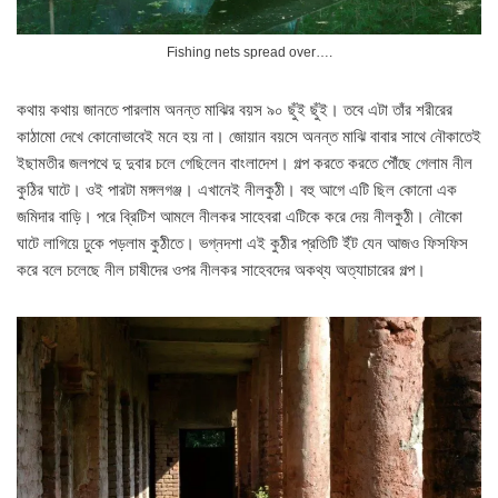
Fishing nets spread over….
কথায় কথায় জানতে পারলাম অনন্ত মাঝির বয়স ৯০ ছুঁই ছুঁই। তবে এটা তাঁর শরীরের
কাঠামো দেখে কোনোভাবেই মনে হয় না। জোয়ান বয়সে অনন্ত মাঝি বাবার সাথে নৌকাতেই
ইছামতীর জলপথে দু দুবার চলে গেছিলেন বাংলাদেশ। গল্প করতে করতে পৌঁছে গেলাম নীল
কুঠির ঘাটে। ওই পারটা মঙ্গলগঞ্জ। এখানেই নীলকুঠী। বহু আগে এটি ছিল কোনো এক
জমিদার বাড়ি। পরে ব্রিটিশ আমলে নীলকর সাহেবরা এটিকে করে দেয় নীলকুঠী। নৌকো
ঘাটে লাগিয়ে ঢুকে পড়লাম কুঠীতে। ভগ্নদশা এই কুঠীর প্রতিটি ইঁট যেন আজও ফিসফিস
করে বলে চলেছে নীল চাষীদের ওপর নীলকর সাহেবদের অকথ্য অত্যাচারের গল্প।