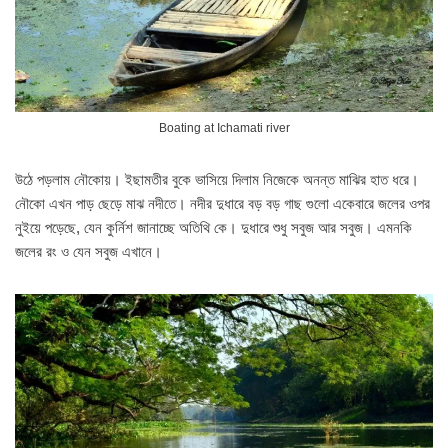
Boating at Ichamati river
উঠে পড়লাম নৌকোয়। ইছামতীর বুকে ভাসিয়ে দিলাম নিজেকে অনন্ত মাঝির হাত ধরে।
নৌকো এখন পাড় ছেড়ে মাঝ নদীতে। নদীর দুধারে বড় বড় গাছ গুলো একেবারে জলের ওপর
নুইয়ে পড়েছে, যেন কুর্নিশ জানাচ্ছে অতিথি কে। দুধারে শুধু সবুজ আর সবুজ। এমনকি
জলের রং ও যেন সবুজ এখানে।