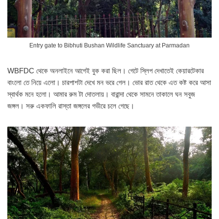
Entry gate to Bibhuti Bushan Wildlife Sanctuary at Parmadan
WBFDC থেকে অনলাইনে আগেই বুক করা ছিল। গেটে স্লিপ দেখাতেই কেয়ারটেকার
বাংলো তে নিয়ে এলো। চারপাশটা দেখে মন ভরে গেল। ভোর রাত থেকে এত কষ্ট করে আসা
স্বার্থক মনে হলো। আমার রুম টা দোতলায়। বারান্দা থেকে সামনে তাকালে ঘন সবুজ
জঙ্গল। সরু একফালি রাস্তা জঙ্গলের গভীরে চলে গেছে।