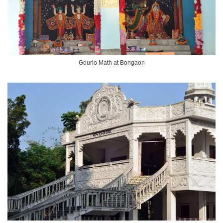
Gourio Math at Bongaon