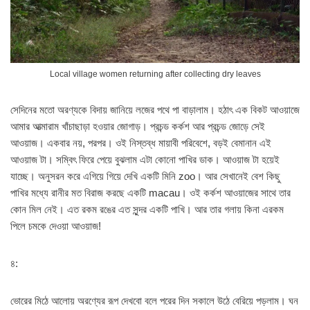
Local village women returning after collecting dry leaves
সেদিনের মতো অরণ্যকে বিদায় জানিয়ে লজের পথে পা বাড়ালাম। হঠাৎ এক বিকট আওয়াজে
আমার আত্মারাম খাঁচাছাড়া হওয়ার জোগাড়। প্রচন্ড কর্কশ আর প্রচন্ড জোড়ে সেই
আওয়াজ। একবার নয়, পরপর। ওই নিস্তব্ধ মায়াবী পরিবেশে, বড়ই বেমানান এই
আওয়াজ টা। সম্বিৎ ফিরে পেয়ে বুঝলাম এটা কোনো পাখির ডাক। আওয়াজ টা হয়েই
যাচ্ছে। অনুসরন করে এগিয়ে গিয়ে দেখি একটি মিনি zoo। আর সেখানেই বেশ কিছু
পাখির মধ্যে রানীর মত বিরাজ করছে একটি macau। ওই কর্কশ আওয়াজের সাথে তার
কোন মিল নেই। এত রকম রঙের এত সুন্দর একটি পাখি। আর তার গলায় কিনা এরকম
পিলে চমকে দেওয়া আওয়াজ!
৪:
ভোরের মিঠে আলোয় অরণ্যের রূপ দেখবো বলে পরের দিন সকালে উঠে বেরিয়ে পড়লাম। ঘন