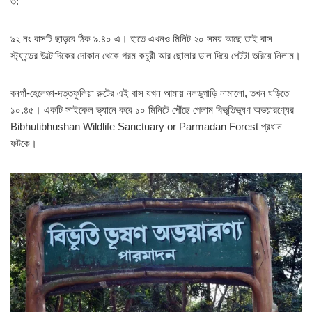
৩:
৯২ নং বাসটি ছাড়বে ঠিক ৯.৪০ এ। হাতে এখনও মিনিট ২০ সময় আছে তাই বাস
স্ট্যান্ডের উল্টোদিকের দোকান থেকে গরম কচুরী আর ছোলার ডাল দিয়ে পেটটা ভরিয়ে নিলাম।
বনগাঁ-হেলেঞ্চা-দত্তফুলিয়া রুটের এই বাস যখন আমায় নলডুগাড়ি নামালো, তখন ঘড়িতে
১০.৪৫। একটি সাইকেল ভ্যানে করে ১০ মিনিটে পৌঁছে গেলাম বিভূতিভূষণ অভয়ারণ্যের
Bibhutibhushan Wildlife Sanctuary or Parmadan Forest প্রধান
ফটকে।