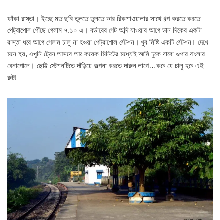
ফাঁকা রাস্তা। ইচ্ছে মত ছবি তুলতে তুলতে আর রিকশাওয়ালার সাথে গল্প করতে করতে
পেট্রাপোল পৌঁছে গেলাম ৭.১০ এ। বর্ডারের গেট অব্দি যাওয়ার আগে ডান দিকের একটা
রাস্তা ধরে আগে গেলাম চালু না হওয়া পেট্রাপোল স্টেশন। খুব মিষ্টি একটি স্টেশন। দেখে
মনে হয়, এখুনি ট্রেন আসবে আর কয়েক মিনিটের মধ্যেই আমি ঢুকে যাবো ওপার বাংলার
বেনাপোলে। ছোট্ট স্টেশনটিতে দাঁড়িয়ে কল্পনা করতে দারুন লাগে…কবে যে চালু হবে এই
রুট!