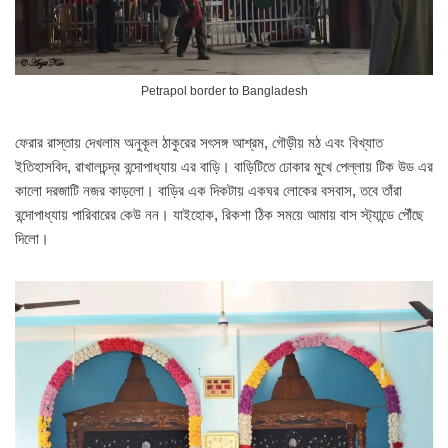
Petrapol border to Bangladesh
ফেরার রাস্তায় দেখলাম অনুকূল ঠাকুরের সৎসঙ্গ আশ্রম, গৌড়ীয় মঠ এবং বিখ্যাত
ইতিহাসবিদ, রাখালচন্দ্র বন্দোপাধ্যায় এর বাড়ি। বাড়িটিতে ঢোকার মুখে পেল্লায় টিক উড এর
কালো দরজাটি নজর কাড়লো। বাড়ির এক দিকটায় একঘর লোকের বসবাস, তবে তাঁরা
বন্দোপাধ্যায় পারিবারের কেউ নন। যাইহোক, রিকশা ঠিক সময়ে আমায় বাস স্ট্যান্ডে পৌঁছে
দিলো।