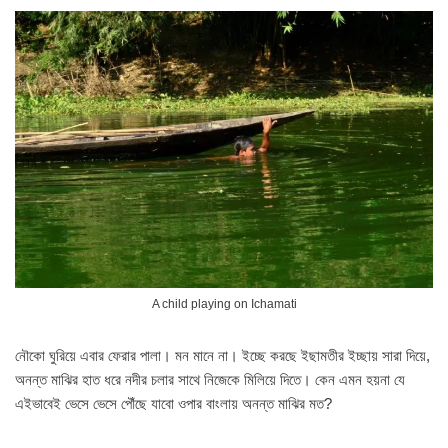
A child playing on Ichamati
নৌকো ঘুরিয়ে এবার ফেরার পালা। মন মানে না। ইচ্ছে করছে ইছামতীর ইচ্ছায় সারা দিয়ে,
অনন্ত মাঝির হাত ধরে নদীর চলার সাথে নিজেকে মিলিয়ে দিতে। কেন এমন হয়না যে
এইভাবেই ভেসে ভেসে পৌঁছে যাবো ওপার বাংলায় অনন্ত মাঝির মত?