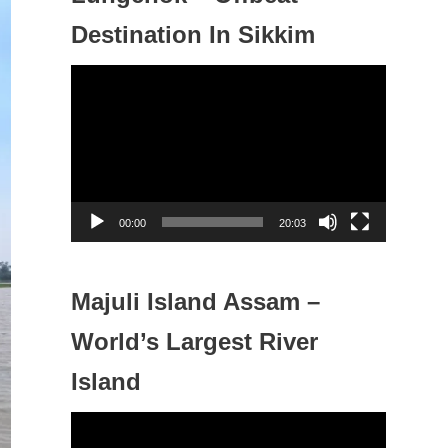
Destination In Sikkim
V
i
d
e
o
P
00:00
20:03
l
a
y
Majuli Island Assam –
e
World’s Largest River
r
Island
V