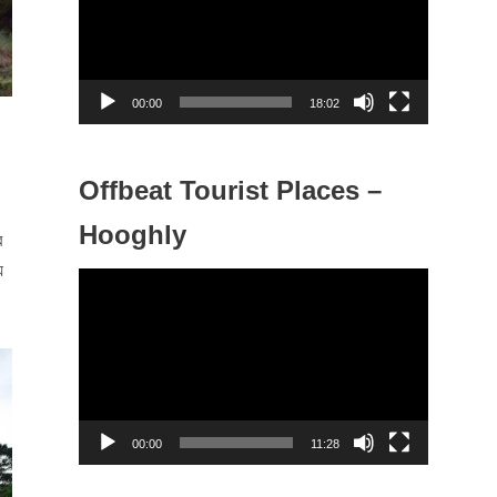
d
e
o
P
00:00
18:02
l
a
y
Offbeat Tourist Places –
e
Hooghly
র
r
ে
V
i
d
e
o
P
00:00
11:28
l
a