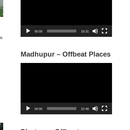
d
e
o
P
00:00
16:31
l
িজ
a
y
Madhupur – Offbeat Places
e
V
r
i
d
e
o
P
00:00
22:48
l
a
y