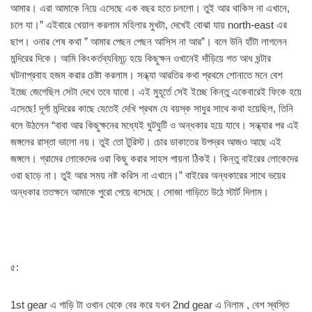
আমার। এরা আমাকে নিয়ে এসেছে এক বছর হতে চললো। তুই আর থাকিস না এখানে,
চলে যা।” এইবারে খেয়াল করলাম মহিলার মুখটা, দেখেই বোঝা যায় north-east এর
ছাপ। ওনার শেষ কথা ” আমার পেছন পেছন আসিস না আর”। বলে উনি হাঁটা লাগলেন
মন্দিরের দিকে। আমি কিংকর্তব্যবিমূঢ় হয়ে কিছুক্ষন ওখানেই দাঁড়িয়ে গত আধ ঘন্টার
ঘটনাপ্রবাহ হজম করার চেষ্টা করলাম। সন্ধ্যা আরতির কথা প্রথমে শোনাতে মনে বেশ
ইচ্ছে জেগেছিল সেটা দেখে তবে যাবো। এই মুহূর্তে সেই ইচ্ছে কিন্তু একেবারেই ফিকে হয়ে
এসেছে! দূর্গা মন্দিরের কাছে যেতেই দেখি প্রথম যে বয়স্ক সাধুর সাথে কথা হয়েছিল, তিনি
বলে উঠলেন “বাবা আর কিছুক্ষনের মধ্যেই ঘুটঘুটি ও অন্ধকার হয়ে যাবে। সন্ধ্যার পর এই
জঙ্গলের রাস্তা ভালো নয়। তুই তো টুরিস্ট। চোর ডাকাতের উপদ্রব আজও আছে এই
জঙ্গলে। গ্রামের লোকেদের ওরা কিছু করার সাহস পায়না ঠিকই। কিন্তু বাইরের লোকেদের
ওরা ছাড়ে না। তুই আর সময় নষ্ট করিস না এখানে।” বাইরের অন্ধকারের সাথে ভয়ের
অন্ধকার ততক্ষনে আমাকে পুরো পেয়ে বসেছে। সোজা গাড়িতে উঠে স্টার্ট দিলাম।
৫:
1st gear এ গাড়ি টা ওখান থেকে বের করে যখন 2nd gear এ নিলাম , বেশ স্বস্তি