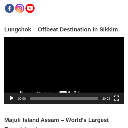
Lungchok – Offbeat Destination In Sikkim
V
i
d
e
o
P
l
a
y
00:00
20:03
e
r
Majuli Island Assam – World’s Largest