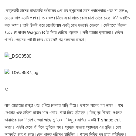
ফেব্রুয়ারী মাসের মাঝামাঝি বর্ধমানের এক ভর দুপুরবেলা মানে প্যাচপ্যাচে গরম না হলেও,
রোদের তাপ যথেষ্ট প্রখর। তার ওপর নিজে একা হাতে কোলকাতা থেকে ১৬৫ কিমি ড্রাইভ
করে আসা। তাই ঠিকই করে রেখেছিলাম একটু রোদ পড়লেই বেরুবো। সেইমতো বিকেল
৪.৩০ টা নাগাদ Wagon R টা নিয়ে বেরিয়ে পড়লাম। সঙ্গী আমার ক্যামেরা। দেউল
পার্কের পেছনের গেট টা দিয়ে বেরোলেই গড় জঙ্গলের রাস্তা।
২:
লাল মোরামের রাস্তা ধরে এগিয়ে চললাম গাড়ি নিয়ে। দুপাশে শালের ঘন জঙ্গল। পথে
দেখলাম এক মহিলা মাথায় শাল পাতার বোঝা নিয়ে হাঁটছেন। কিছু দূর গিয়েই দেখলাম
ডানদিকে দিক নির্দেশ দেওয়া আছে মন্দিরের। কিছুদূর এগিয়ে একটা T shape cut
আছে। এইটা থেকে বাঁ দিকে মন্দিরের পথ। প্রথমে পড়লো শ্যামরূপ এর মন্দির। বেশ
অনেকটা জায়গা জুড়ে।বেশ শান্ত পরিবেশ চারিদিক। গাছের নিবিড় ঘন ছায়া চারিদিকে।