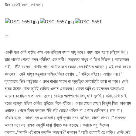
উঁকি দিতেই হলো বিপত্তি।
৪:
একটি ঘরে দেখি খাটের ওপর এক রক্তিম বসনা সাধু বসে। বয়স মনে হয়না চল্লিশ উর্ধ।
তার পাশেই গেরুয়া বসন পরিহিতা এক নারী। সম্ভবত সাধুর পা টিপে দিচ্ছিল। আরেকজন
নারী…ইনি বয়স্কা, খাটের পাশে মাটিতে বসে কেমন যেন ঝিমিয়ে আছেন। এই দেখা কয়েক
ঝলকের। সেই সাধুর হুঙ্কারে সম্বিৎ ফিরে পেলাম…” বাইরে বাইরে। এখানে নয়।”
ক্যামেরার ভিউ ফাইন্ডার এ চোখ রাখার সাহস বা প্রবৃত্তি কোনোটাই হলো না আর। সেই
ঘরের উঠোন থেকে ছুটেই বেরিয়ে এলাম একরকম। ঢোকা অব্দি যে রহস্যময় আবহাওয়া
অনুভব করেছিলাম তা এখন তুঙ্গে। বেরিয়ে আশপাশের কিছু ছবি তুলছি। হঠাৎ দেখি সেই
ঘরের বয়স্কা মহিলা বেরিয়ে মন্দিরের দিকে হাঁটছে। ওনার পেছন পেছন কিছুটা গিয়ে ডাকলাম
ওনাকে। পেছন ফিরে বললেন “কি চাই তোর? থাকিস না এখানে বেশিক্ষন। চলে যা।
আঁধার হচ্ছে। ভালো নয় এ জায়গা। দূর্গা পূজার সময় আসিস, ভালো লাগবে।” ততক্ষনে
আমার মনে ভয় নামক বস্তুটি দানা বাঁধতে শুরু করেছে। ওনাকে শুধু জিজ্ঞেস
করলাম..”আপনি এইখানে কতদিন আছেন?” বললেন ” আমি গুয়াহাটি তে থাকি। কেউ নেই