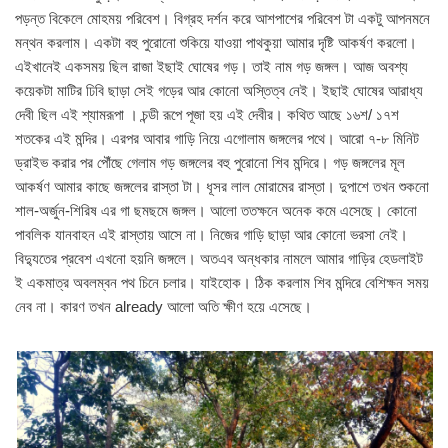
পড়ন্ত বিকেলে মোহময় পরিবেশ। বিগ্রহ দর্শন করে আশপাশের পরিবেশ টা একটু আপনমনে
মন্থন করলাম। একটা বহু পুরোনো শুকিয়ে যাওয়া পাথকুয়া আমার দৃষ্টি আকর্ষণ করলো।
এইখানেই একসময় ছিল রাজা ইছাই ঘোষের গড়। তাই নাম গড় জঙ্গল। আজ অবশ্য
কয়েকটা মাটির ঢিবি ছাড়া সেই গড়ের আর কোনো অস্তিত্ব নেই। ইছাই ঘোষের আরাধ্য
দেবী ছিল এই শ্যামরূপা । চন্ডী রূপে পূজা হয় এই দেবীর। কথিত আছে ১৬শ/ ১৭শ
শতকের এই মন্দির। এরপর আবার গাড়ি নিয়ে এগোলাম জঙ্গলের পথে। আরো ৭-৮ মিনিট
ড্রাইভ করার পর পৌঁছে গেলাম গড় জঙ্গলের বহু পুরোনো শিব মন্দিরে। গড় জঙ্গলের মূল
আকর্ষণ আমার কাছে জঙ্গলের রাস্তা টা। ধূসর লাল মোরামের রাস্তা। দুপাশে তখন শুকনো
শাল-অর্জুন-শিরিষ এর গা ছমছমে জঙ্গল। আলো ততক্ষনে অনেক কমে এসেছে। কোনো
পাবলিক যানবাহন এই রাস্তায় আসে না। নিজের গাড়ি ছাড়া আর কোনো ভরসা নেই।
বিদ্যুতের প্রবেশ এখনো হয়নি জঙ্গলে। অতএব অন্ধকার নামলে আমার গাড়ির হেডলাইট
ই একমাত্র অবলম্বন পথ চিনে চলার। যাইহোক। ঠিক করলাম শিব মন্দিরে বেশিক্ষন সময়
নেব না। কারণ তখন already আলো অতি ক্ষীণ হয়ে এসেছে।