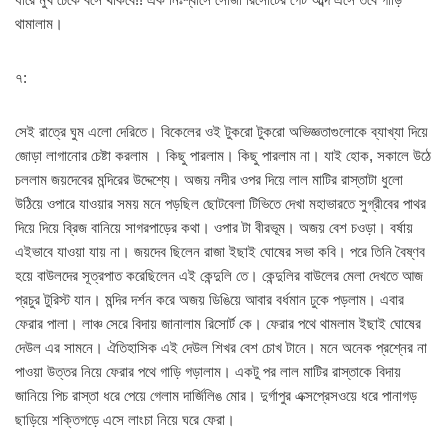
থামালাম।
৭:
সেই রাত্রে ঘুম এলো দেরিতে। বিকেলের ওই টুকরো টুকরো অভিজ্ঞতাগুলোকে ব্যাখ্যা দিয়ে
জোড়া লাগানোর চেষ্টা করলাম । কিছু পারলাম। কিছু পারলাম না। যাই হোক, সকালে উঠে
চললাম জয়দেবের মন্দিরের উদ্দেশ্যে। অজয় নদীর ওপর দিয়ে লাল মাটির রাস্তাটা ধুলো
উঠিয়ে ওপারে যাওয়ার সময় মনে পড়ছিল ছোটবেলা টিভিতে দেখা মহাভারতে সুগ্রীবের পাথর
দিয়ে দিয়ে ব্রিজ বানিয়ে সাগরপাড়ের কথা। ওপার টা বীরভূম। অজয় বেশ চওড়া। বর্ষায়
এইভাবে যাওয়া যায় না। জয়দেব ছিলেন রাজা ইছাই ঘোষের সভা কবি। পরে তিনি বৈষ্ণব
হয়ে বাউলদের সূত্রপাত করেছিলেন এই কেন্দুলি তে। কেন্দুলির বাউলের মেলা দেখতে আজ
প্রচুর টুরিস্ট যান। মন্দির দর্শন করে অজয় ডিঙিয়ে আবার বর্ধমান ঢুকে পড়লাম। এবার
ফেরার পালা। লাঞ্চ সেরে বিদায় জানালাম রিসোর্ট কে। ফেরার পথে থামলাম ইছাই ঘোষের
দেউল এর সামনে। ঐতিহাসিক এই দেউল শিখর বেশ চোখ টানে। মনে অনেক প্রশ্নের না
পাওয়া উত্তর নিয়ে ফেরার পথে গাড়ি গড়ালাম। একটু পর লাল মাটির রাস্তাকে বিদায়
জানিয়ে পিচ রাস্তা ধরে পেয়ে গেলাম দার্জিলিঙ মোর। দুর্গাপুর এক্সপ্রেসওয়ে ধরে পানাগড়
ছাড়িয়ে শক্তিগড়ে এসে লাংচা নিয়ে ঘরে ফেরা।