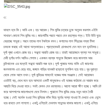
৩:
ভাবলে হবে কি। ভাবি এক। হয় আরেক। শিব মন্দির চত্বরে ঢুকে অনুভব করলাম এইটা
সাধারণ কোনো শিব মন্দির নয়। জায়গাটির পরতে পরতে যেন রহস্যের গন্ধ। ইতি উতি ঘুরে
বেড়াচ্ছে সাধুরা। পরনে তাদের লাল টকটকে বসন। কপালের লাল সিঁদুরের লম্বা টিকা
চকচক করছে ওই আধো অন্ধকারেও। প্রত্যেকেরই চোখগুলো যেন মনে হল দ্যুতিময়।
দূর্গা পূজা এখানে রোজ হয়। সন্ধ্যা আরতি রোজ হয়। তারই আয়োজনে ব্যস্ত সব সাধুরা।
দেবী দুর্গার দর্শন আমিও পেলাম। একজন বয়স্ক সাধুকে জিজ্ঞেস করে জানলাম আর
ঘন্টাখানেক এর মধ্যেই সন্ধ্যা আরতি শুরু হবে। দূর্গা পুজোর সময় নাকি এই জায়গায়
জনসমাগম এত বেড়ে যায়, জঙ্গলে গাড়ির যানজট ছাড়ানো মুশকিল হয়ে যায়। দূর দূরান্ত
থেকে লোক আসে তখন। দূর্গা মন্দিরের সামনেই যজ্ঞের সাজ সরঞ্জাম। সেই আয়োজন
এতটাই বড়, দেখে মনে হবে আসতো একটি মানুষকেও ওই যজ্ঞের কাঠামো তে আরাম করে
আহুতি দিয়ে দেওয়া যাবে। সবই কেমন যেন রহস্যময়। আলো আরো ক্ষীণ হচ্ছে। আমি চট
করে আশপাশের জায়গাগুলো দেখে নিলাম। পুরোনো শিব মন্দির ভেঙে নতুন ভাবে তৈরী
হচ্ছে। সেই অর্ধেক হওয়া শিব মন্দিরের ফাঁক দিয়ে সূর্যের অস্ত যাওয়া টা দেখতে এবং লেন্সে
ধরে রাখতে বেশ লাগলো। একটু এগিয়েই দেখলাম সাধুদের থাকার জায়গা। একটু এগিয়ে