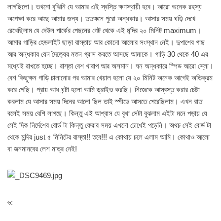
লাগছিলো। তখনো বুঝিনি যে আমার এই স্বস্তি ক্ষণস্থায়ী হবে। আরো অনেক রহস্য
অপেক্ষা করে আছে আমার জন্য। ততক্ষনে পুরো অন্ধকার। আসার সময় ঘড়ি দেখে
রেখেছিলাম যে দেউল পার্কের পেছনের গেট থেকে এই মন্দির ২০ মিনিট maximum।
আমার গাড়ির হেডলাইট ছাড়া রাস্তায় আর কোনো আলোর সংস্থান নেই। দুপাশের গাছ
আর অন্ধকার যেন দৈত্যের মতন গ্রাস করতে আসছে আমাকে। গাড়ি 30 থেকে 40 এর
মধ্যেই রাখতে হচ্ছে। রাস্তা বেশ খারাপ আর অসমান। ঘন অন্ধকারে স্পিড আরো স্লো।
বেশ কিছুক্ষন গাড়ি চালানোর পর আমার খেয়াল হলো যে ২০ মিনিট অনেক আগেই অতিক্রম
করে গেছি। প্রায় আধ ঘন্টা হলো আমি ড্রাইভ করছি। নিজেকে আস্বস্ত করার চেষ্টা
করলাম যে আসার সময় দিনের আলো ছিল তাই স্পীডে আসতে পেরেছিলাম। এখন রাত
বলেই সময় বেশি লাগছে। কিন্তু এই আশ্বাস যে বৃথা সেটা বুঝলাম এইটা মনে পড়ায় যে
সেই দিক নির্দেশের বোর্ড টা কিন্তু ফেরার সময় এখনো চোখেই পড়েনি। অথচ সেই বোর্ড টা
থেকে মন্দির just ৫ মিনিটের রাস্তা!! তবে!!! এ কোথায় চলে এলাম আমি। কোথাও আলো
বা জনমানবের লেশ মাত্র নেই!
৬: