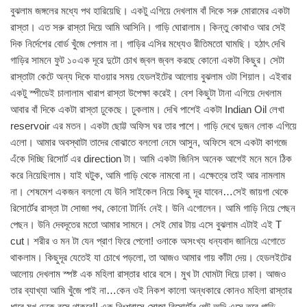
বুঝলাম জঙ্গলের মধ্যে পথ হারিয়েছি। একটু এগিয়ে দেখলাম বাঁ দিকে সরু মোরামের একটা
রাস্তা। এত সরু রাস্তা দিয়ে আমি আসিনি। গাড়ি ঘোরালাম। কিন্তু কোথাও আর সেই
দিক নির্দেশের বোর্ড খুঁজে পেলাম না। গাড়ির এসির মধ্যেও রীতিমতো ঘামছি। হঠাৎ দেখি
গাড়ির সামনে ফুট ১০এক দূরে দুটো চোখ জ্বল জ্বল করছে কোনো একটা কিছুর। সেটা
রাস্তাটা কেটে অন্য দিকে যাওয়ার সময় হেডলইটের আলোয় বুঝলাম ওটা শিয়াল। এইবার
একটু স্পীডেই চালালাম খারাপ রাস্তা উপেক্ষা করেই। বেশ কিছুটা টানা এগিয়ে দেখলাম
আবার বাঁ দিকে একটা রাস্তা ঢুকেছে। ঢুকলাম। দেখি পাশেই একটা Indian Oil লেখা
reservoir এর মতন। একটা ছোট্ট অফিস ঘর তার পাশে। গাড়ি দেখে দুজন লোক এগিয়ে
এলো। আমার অবস্থাটা তাদের বোঝাতে বললো নেমে আসুন, অফিসে বসে একটা কাগজে
এঁকে দিচ্ছি রিসোর্ট এর direction টা। আমি একটা জিনিস অনেক আগেই মনে মনে ঠিক
করে নিয়েছিলাম। যাই ঘটুক, আমি গাড়ি থেকে নামবো না। এক্ষেত্রে তাই আর নামলাম
না। শেষমেশ একজন বললো যে উনি সাইকেল নিয়ে কিছু দূর যাবেন…সেই জায়গা থেকে
রিসোর্টের রাস্তা টা সোজা পথ, কোনো টার্নিং নেই। উনি এগোলেন। আমি গাড়ি নিয়ে পেছন
পেছন। উনি দেবদূতের মতো আমার সামনে। সেই মোর টায় এসে বুঝলাম এটাই এই T
cut। শরীর ও মন টা যেন প্রাণ ফিরে পেলো! ওনাকে অসংখ্য ধন্যবাদ জানিয়ে এগোতে
থাকলাম। কিছুদূর যেতেই যা চোখে পড়লো, তা আজও আমার গায় কাঁটা দেয়। হেডলইটের
আলোয় দেখলাম স্পষ্ট এক মহিলা রাস্তার ধারে বসে। মুখ টা ঘোমটা দিয়ে ঢাকা। আজও
তার ব্যাখ্যা আমি খুঁজে পাই না…কেন ওই নিকশ কালো অন্ধকারে কোনও মহিলা রাস্তার
ধারে মুখ ঢেকে বসে থাকবে!! এক নিঃশ্বাসে সোজা রিসোর্টের গেট অব্দি এসে তবে গাড়ি